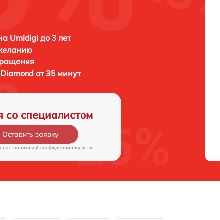
а Umidigi до 3 лет
 желанию
бращения
 Diamond от 35 минут
я со специалистом
Оставить заявку
есь c
политикой конфиденциальности