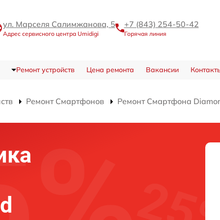
ул. Марселя Салимжанова, 5
+7 (843) 254-50-42
Адрес сервисного центра Umidigi
Горячая линия
Ремонт устройств
Цена ремонта
Вакансии
Контакт
йств
Ремонт Смартфонов
Ремонт Смартфона Diamo
ика
nd