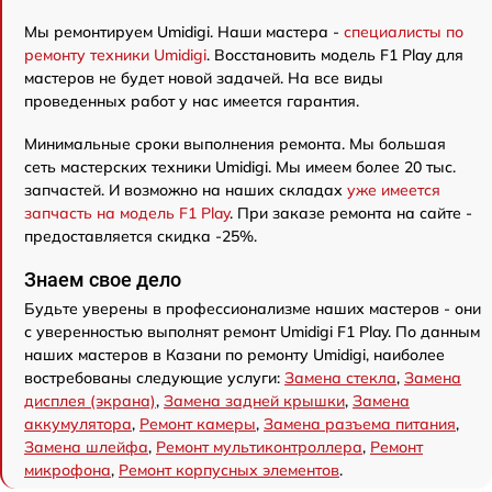
Мы ремонтируем Umidigi. Наши мастера -
специалисты по
ремонту техники Umidigi
. Восстановить модель F1 Play для
мастеров не будет новой задачей. На все виды
проведенных работ у нас имеется гарантия.
Минимальные сроки выполнения ремонта. Мы большая
сеть мастерских техники Umidigi. Мы имеем более 20 тыс.
запчастей. И возможно на наших складах
уже имеется
запчасть на модель F1 Play
. При заказе ремонта на сайте -
предоставляется скидка -25%.
Знаем свое дело
Будьте уверены в профессионализме наших мастеров - они
с уверенностью выполнят ремонт Umidigi F1 Play. По данным
наших мастеров в Казани по ремонту Umidigi, наиболее
востребованы следующие услуги:
Замена стекла
,
Замена
дисплея (экрана)
,
Замена задней крышки
,
Замена
аккумулятора
,
Ремонт камеры
,
Замена разъема питания
,
Замена шлейфа
,
Ремонт мультиконтроллера
,
Ремонт
микрофона
,
Ремонт корпусных элементов
.