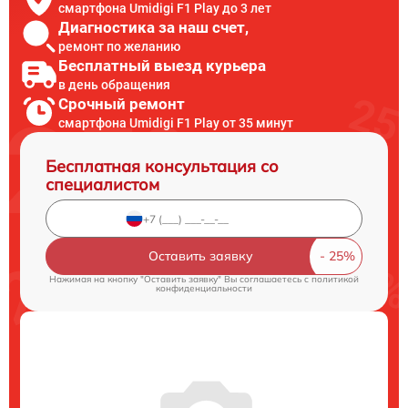
смартфона Umidigi F1 Play до 3 лет
Диагностика за наш счет,
ремонт по желанию
Бесплатный выезд курьера
в день обращения
Срочный ремонт
смартфона Umidigi F1 Play от 35 минут
Бесплатная консультация со
специалистом
Оставить заявку
Нажимая на кнопку "Оставить заявку" Вы соглашаетесь c
политикой
конфиденциальности