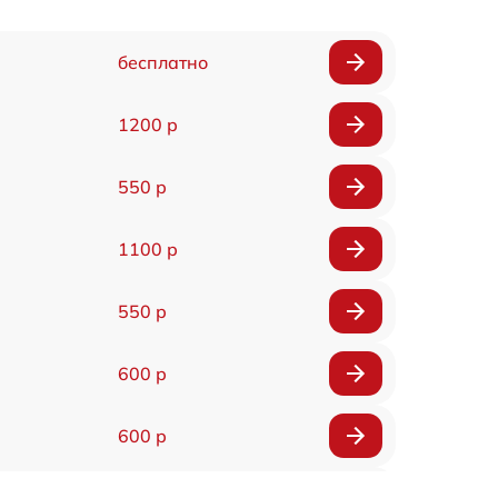
бесплатно
1200 р
550 р
1100 р
550 р
600 р
600 р