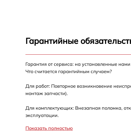
Замена корпуса Umidigi Rome X
Замена Wi-Fi Umidigi Rome X
Гарантийные обязательст
Ремонт цепи питания Umidigi Rome X
Гарантия от сервиса: на установленные нами
Замена USB порта Umidigi Rome X
Что считается гарантийным случаем?
Замена камеры Umidigi Rome X
Для работ: Повторное возникновение неиспр
монтаж запчасти).
Замена кнопки включения Umidigi Rome X
Для комплектующих: Внезапная поломка, отк
Ремонт камеры Umidigi Rome X
эксплуатации.
Показать полностью
Комплексная чистка Umidigi Rome X