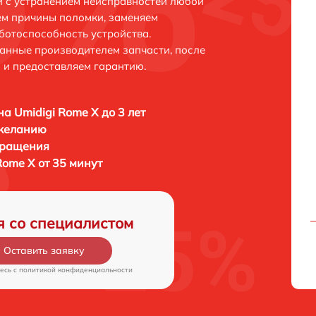
и с устранением неисправностей любой
ем причины поломки, заменяем
ботоспособность устройства.
анные производителем запчасти, после
 и предоставляем гарантию.
а Umidigi Rome X до 3 лет
 желанию
бращения
Rome X от 35 минут
я со специалистом
Оставить заявку
есь c
политикой конфиденциальности