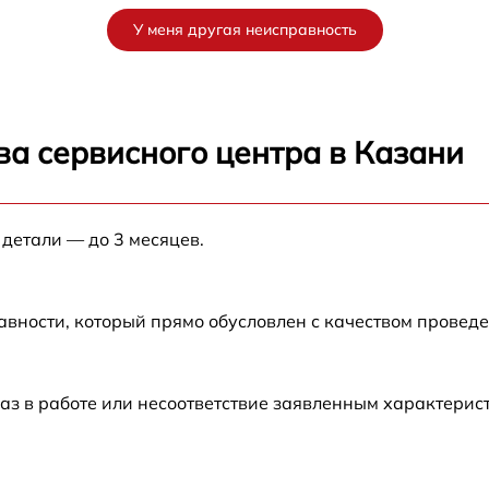
от 30 мин
У меня другая неисправность
от 60 мин
от 60 мин
ва сервисного центра в Казани
от 60 мин
 детали — до 3 месяцев.
от 60 мин
от 30 мин
авности, который прямо обусловлен с качеством провед
от 60 мин
аз в работе или несоответствие заявленным характери
от 30 мин