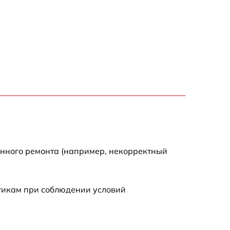
550 р
1000 р
450 р
2200 р
500 р
550 р
енного ремонта (например, некорректный
750 р
стикам при соблюдении условий
550 р