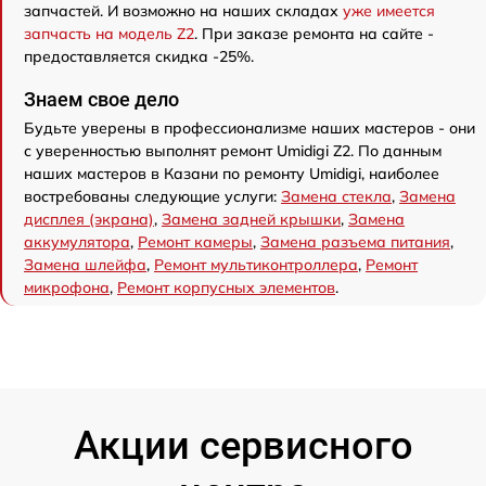
запчастей. И возможно на наших складах
уже имеется
запчасть на модель Z2
. При заказе ремонта на сайте -
предоставляется скидка -25%.
Знаем свое дело
Будьте уверены в профессионализме наших мастеров - они
с уверенностью выполнят ремонт Umidigi Z2. По данным
наших мастеров в Казани по ремонту Umidigi, наиболее
востребованы следующие услуги:
Замена стекла
,
Замена
дисплея (экрана)
,
Замена задней крышки
,
Замена
аккумулятора
,
Ремонт камеры
,
Замена разъема питания
,
Замена шлейфа
,
Ремонт мультиконтроллера
,
Ремонт
микрофона
,
Ремонт корпусных элементов
.
Акции сервисного