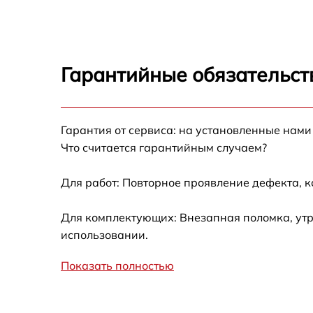
Замена корпуса Umidigi Z2 Pro
Замена Wi-Fi Umidigi Z2 Pro
Гарантийные обязательст
Ремонт цепи питания Umidigi Z2 Pro
Гарантия от сервиса: на установленные нами
Замена USB порта Umidigi Z2 Pro
Что считается гарантийным случаем?
Замена камеры Umidigi Z2 Pro
Для работ: Повторное проявление дефекта, 
Замена кнопки включения Umidigi Z2 Pro
Для комплектующих: Внезапная поломка, утр
использовании.
Ремонт камеры Umidigi Z2 Pro
Показать полностью
Комплексная чистка Umidigi Z2 Pro