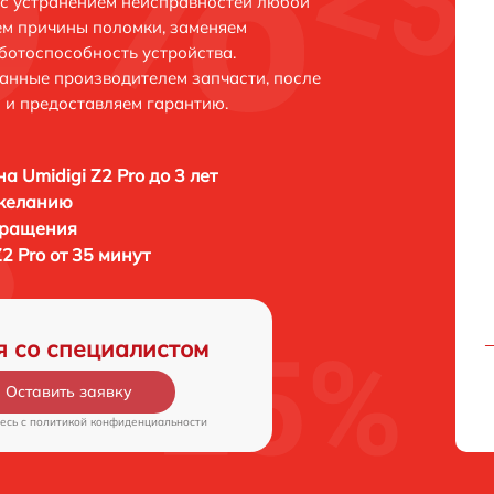
и с устранением неисправностей любой
ем причины поломки, заменяем
ботоспособность устройства.
анные производителем запчасти, после
 и предоставляем гарантию.
а Umidigi Z2 Pro до 3 лет
 желанию
бращения
2 Pro от 35 минут
я со специалистом
Оставить заявку
есь c
политикой конфиденциальности