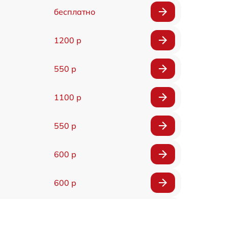
бесплатно
1200 р
550 р
1100 р
550 р
600 р
600 р
550 р