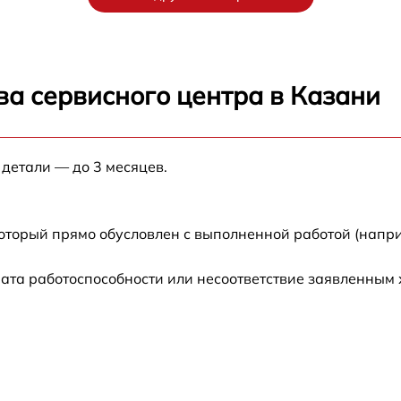
от 60 мин
от 60 мин
ва сервисного центра в Казани
от 60 мин
 детали — до 3 месяцев.
от 60 мин
от 30 мин
который прямо обусловлен с выполненной работой (напр
от 60 мин
ата работоспособности или несоответствие заявленным
от 30 мин
от 60 мин